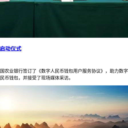
启动仪式
国农业银行签订了《数字人民币钱包用户服务协议》，助力数字
民币钱包，并接受了现场媒体采访。