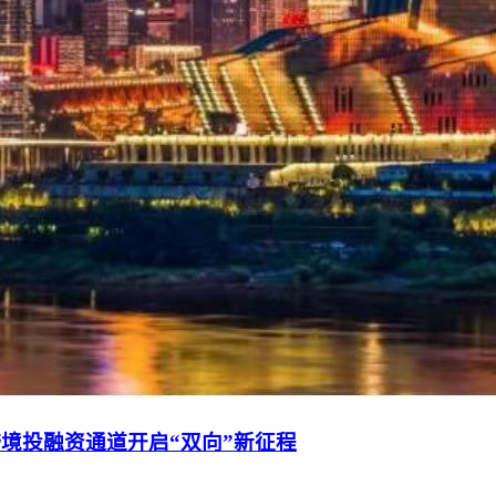
跨境投融资通道开启“双向”新征程