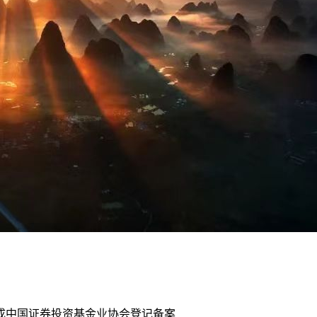
完成中国证券投资基金业协会登记备案